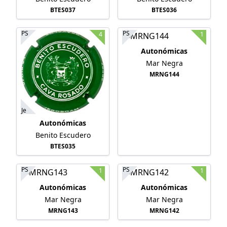
BTES037
BTES036
PS
PS
4
1
Autonómicas
Mar Negra
MRNG144
Je
Autonómicas
Benito Escudero
BTES035
PS
PS
1
1
Autonómicas
Autonómicas
Mar Negra
Mar Negra
MRNG143
MRNG142