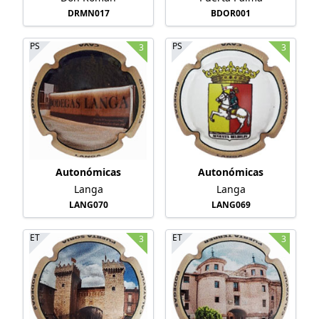
DRMN017
BDOR001
PS
PS
3
3
Autonómicas
Autonómicas
Langa
Langa
LANG070
LANG069
ET
ET
3
3