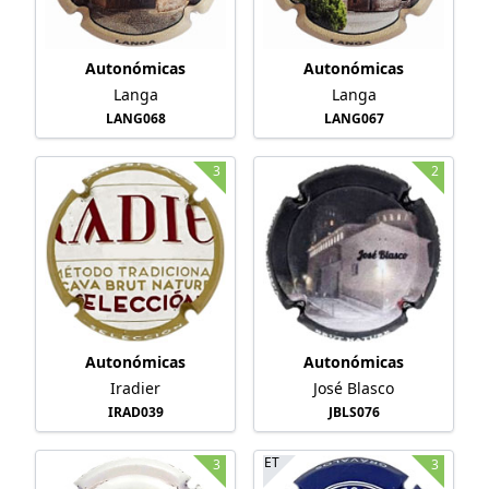
Autonómicas
Autonómicas
Langa
Langa
LANG068
LANG067
3
2
Autonómicas
Autonómicas
Iradier
José Blasco
IRAD039
JBLS076
ET
3
3