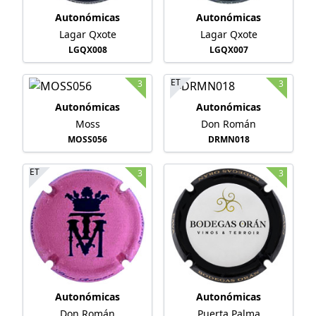
Autonómicas
Autonómicas
Lagar Qxote
Lagar Qxote
LGQX008
LGQX007
ET
3
3
Autonómicas
Autonómicas
Moss
Don Román
MOSS056
DRMN018
ET
3
3
Autonómicas
Autonómicas
Don Román
Puerta Palma